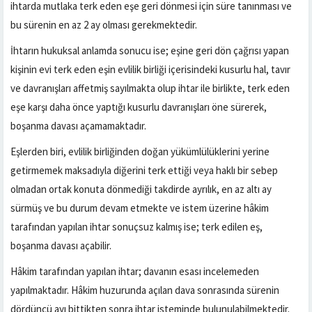
ihtarda mutlaka terk eden eşe geri dönmesi için süre tanınması ve
bu sürenin en az 2 ay olması gerekmektedir.
İhtarın hukuksal anlamda sonucu ise; eşine geri dön çağrısı yapan
kişinin evi terk eden eşin evlilik birliği içerisindeki kusurlu hal, tavır
ve davranışları affetmiş sayılmakta olup ihtar ile birlikte, terk eden
eşe karşı daha önce yaptığı kusurlu davranışları öne sürerek,
boşanma davası açamamaktadır.
Eşlerden biri, evlilik birliğinden doğan yükümlülüklerini yerine
getirmemek maksadıyla diğerini terk ettiği veya haklı bir sebep
olmadan ortak konuta dönmediği takdirde ayrılık, en az altı ay
sürmüş ve bu durum devam etmekte ve istem üzerine hâkim
tarafından yapılan ihtar sonuçsuz kalmış ise; terk edilen eş,
boşanma davası açabilir.
Hâkim tarafından yapılan ihtar; davanın esası incelemeden
yapılmaktadır. Hâkim huzurunda açılan dava sonrasında sürenin
dördüncü ayı bittikten sonra ihtar isteminde bulunulabilmektedir.