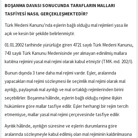
BOŞANMA DAVASI SONUCUNDA TARAFLARIN MALLARI
TASFİYESİ NASIL GERÇEKLEŞMEKTEDİR
?
Türk Medeni Kanunu’nda eşlerin bağlı olduğu mal rejimleri yasa ile
açık ve kesin bir şekilde belirlenmiştir.
01.01.2002 tarihinde yürürlüğe giren 4721 sayılı Türk Medeni Kanunu,
743 sayılı Türk Kanunu Medenisinde yer almayan edinilmiş mallara
katılma rejimini yasal mal rejimi olarak kabul etmiştir (TMK. md. 202/I).
Bunun dışında 3 tane daha mal rejimi vardır. Eşler, aralarında
yapacakları mal rejimi sözleşmesi ile seçimlik mal rejimi olarak mal
ayrılığı, paylaşmalı mal ayrılığı ve mal ortaklığı rejimlerinden birini
seçebilirler. Boşanma hâlinde, eşlerin bağlı olduğu rejime ilişkin
hükümlere göre mallar tasfiye edilir. Eşler herhangi bir rejim tercih
etmemişse, mallar yasal mal rejimi çerçevesinde tasfiye edilir.
Ayrılık hâlinde, ayrılığın süresine ve eşlerin durumlarına göre
aralarında sözleşmeyle kabul edilmiş olan mal rejiminin kaldırılmasına