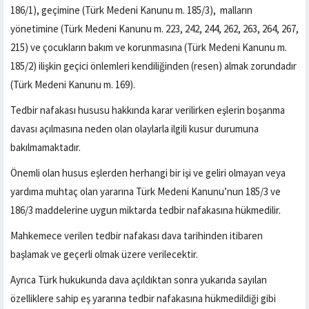
186/1), geçimine (Türk Medeni Kanunu m. 185/3), malların
yönetimine (Türk Medeni Kanunu m. 223, 242, 244, 262, 263, 264, 267,
215) ve çocukların bakım ve korunmasına (Türk Medeni Kanunu m.
185/2) ilişkin geçici önlemleri kendiliğinden (resen) almak zorundadır
(Türk Medeni Kanunu m. 169).
Tedbir nafakası hususu hakkında karar verilirken eşlerin boşanma
davası açılmasına neden olan olaylarla ilgili kusur durumuna
bakılmamaktadır.
Önemli olan husus eşlerden herhangi bir işi ve geliri olmayan veya
yardıma muhtaç olan yararına Türk Medeni Kanunu’nun 185/3 ve
186/3 maddelerine uygun miktarda tedbir nafakasına hükmedilir.
Mahkemece verilen tedbir nafakası dava tarihinden itibaren
başlamak ve geçerli olmak üzere verilecektir.
Ayrıca Türk hukukunda dava açıldıktan sonra yukarıda sayılan
özelliklere sahip eş yararına tedbir nafakasına hükmedildiği gibi