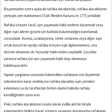
Boşanmadan sonra açılacak nafaka davalarında, nafaka alacaklısının
yerleşim yeri mahkemesi (Türk Medeni Kanunu m. 177) yetkilidir.
Nafaka isteyen taraf, ayrı yaşamada haklı nedene dayanmalı veya
diğer eşin ailenin geçimi için katkıda bulunmadığını kanıtlamak
zorundadır. Kovma, uzaklaştırma, terke zorlanma veya diğer eşin
ortak konuttan ayrılıp nafaka isteyen eşle ilgilenmemesi, ona
destek olmaması vb. hususlar haklı neden sayılabilir. Çocuklar
yararına nafaka için ayrı yaşamada haklı olup olmamaya
bakılmayacaktır.
Yapılan yargılama sonunda hükmedilen nafakanın irat biçiminde
ödenmesine karar verilmiş ise nafaka alacaklısı eşin yeniden
evlenmesi ya da taraflardan birinin ölümü halinde nafaka
kendiliğinden sona erer.
Peki, nafaka alacaklısının resmi olarak evlilik akti ile biriyle
evlenmeden birlikte hayat sürmesi yaşaması durumunda nafakanın