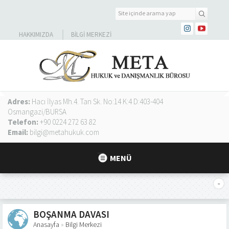
HAKKIMIZDA
BILGI MERKEZI
Adres:
Hacı İlyas Mh.4. Tan Sk. No:14 K:4 D:403-404
Osmangazi/BURSA
Telefon:
+90 0224 272 63 82
Email:
bilgi@metahukuk.com
MENÜ
BOŞANMA DAVASI
Anasayfa
»
Bilgi Merkezi