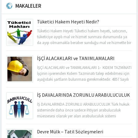
MAKALELER
Tüketici Hakem Heyeti Nedir?
Tüketici Hakem Heyeti Tüketici hakem heyeti, satıcının,
tüketiciye ayıplı mal ve hizmet sunması durumunda ya
da ayıp olmamakla beraber sunduğu mal ve hizmette bir
eksiklik olması durumunda tüketicinin başvuru
yapabileceği bir müessesedir. 6502 Sayılı Tüketicinin
İŞÇİ ALACAKLARI ve TANIMLAMALARI
Korunması Hakkında Kanun madde 66’da “Bakanlık,
tüketici işlemleri ile tüketiciye yönelik uygulamalardan
İŞÇİ ALACAKLARI ve TANIMLAMALARI 1- KIDEM TAZMİNATI
doğabilecek uyuşmazlıklara çözüm...
İşçinin işverenden Kıdem Tazminatı talep edebilmesi için
aşağıdaki şartların bulunması gerekmektedir. 4857 Sayılı
İş Kanununa Tabi İşçi Olmak En Az Bir Yıl Çalışmış Olmak
Söz Konusu İş Sözleşmesinin İş Kanununda Belirtilen
İŞ DAVALARINDA ZORUNLU ARABULUCULUK
Nedenlerden Birisi İle Sonlandırılması İş hukuku
kapsamında Kıdem tazminatına hak kazanma
İŞ DAVALARINDA ZORUNLU ARABULUCULUK Türk hukuk
şartlarına...
sisteminde daha önce sadece ihtiyari arabuluculuk
müessesesi olarak yer alan arabuluculuk sistemi
01.01.2018 itibariyle “Dava Şartı Olarak Arabuluculuk”
sistemini de içeren şekilde düzenlenmiştir. 6325 sayılı
Devre Mülk – Tatil Sözleşmeleri
Hukuk Uyuşmazlıklarında Arabuluculuk Kanunu Madde 5: