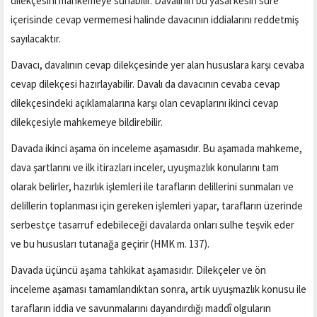
dilekçesini mahkemeye sunabilir. Davalının bu yasal kesin süre
içerisinde cevap vermemesi halinde davacının iddialarını reddetmiş
sayılacaktır.
Davacı, davalının cevap dilekçesinde yer alan hususlara karşı cevaba
cevap dilekçesi hazırlayabilir. Davalı da davacının cevaba cevap
dilekçesindeki açıklamalarına karşı olan cevaplarını ikinci cevap
dilekçesiyle mahkemeye bildirebilir.
Davada ikinci aşama ön inceleme aşamasıdır. Bu aşamada mahkeme,
dava şartlarını ve ilk itirazları inceler, uyuşmazlık konularını tam
olarak belirler, hazırlık işlemleri ile tarafların delillerini sunmaları ve
delillerin toplanması için gereken işlemleri yapar, tarafların üzerinde
serbestçe tasarruf edebileceği davalarda onları sulhe teşvik eder
ve bu hususları tutanağa geçirir (HMK m. 137).
Davada üçüncü aşama tahkikat aşamasıdır. Dilekçeler ve ön
inceleme aşaması tamamlandıktan sonra, artık uyuşmazlık konusu ile
tarafların iddia ve savunmalarını dayandırdığı maddî olguların