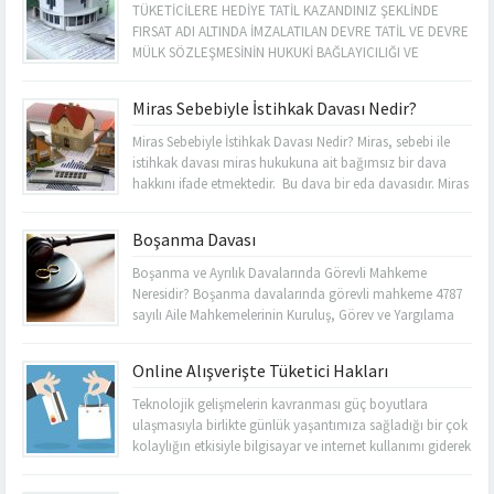
“Sistematik teknikler uygulayarak, görüşmek ve
TÜKETİCİLERE HEDİYE TATİL KAZANDINIZ ŞEKLİNDE
müzakerelerde bulunmak amacıyla tarafları bir araya
FIRSAT ADI ALTINDA İMZALATILAN DEVRE TATİL VE DEVRE
getiren, onların...
MÜLK SÖZLEŞMESİNİN HUKUKİ BAĞLAYICILIĞI VE
SÖZLEŞME İPTALİ Son dönemde ülkemizde tüketicileri
yanıltıcı bilgilerle “Hediye Tatil Kazandınız” şeklinde bir
Miras Sebebiyle İstihkak Davası Nedir?
mesajla kendilerine ait tesislere yemeğe davet ederek,
yemek esnasında yüksek sesli müzik eşliğinde yapılan
Miras Sebebiyle İstihkak Davası Nedir? Miras, sebebi ile
tanıtımlar ile baskı altına alarak...
istihkak davası miras hukukuna ait bağımsız bir dava
hakkını ifade etmektedir. Bu dava bir eda davasıdır. Miras
sebebi ile istihkak davası, üstün hak sahibi mirasçının,
mirasa ilişkin haklarının tesisini sağlamak maksadı ile
Boşanma Davası
terekenin tamamı veya bir kısmını elinde bulunduranlara
karşı açtığı bir...
Boşanma ve Ayrılık Davalarında Görevli Mahkeme
Neresidir? Boşanma davalarında görevli mahkeme 4787
sayılı Aile Mahkemelerinin Kuruluş, Görev ve Yargılama
Usullerine Dair Kanunun 4.maddesinde belirtildiği üzere
Aile Mahkemelerinin bulunduğu yerlerde bu mahkemeler,
Online Alışverişte Tüketici Hakları
Aile Mahkemelerinin bulunmadığı yerlerde ise Asliye
Hukuk Mahkemeleridir. Boşanma ve Ayrılık Davalarında
Teknolojik gelişmelerin kavranması güç boyutlara
Yetkili Mahkeme Neresidir? Boşanma ve ayrılık
ulaşmasıyla birlikte günlük yaşantımıza sağladığı bir çok
davalarında...
kolaylığın etkisiyle bilgisayar ve internet kullanımı giderek
yaygınlaşmaktadır. TÜİK 2014 yılı verilerine göre
ülkemizde bilgisayar ve internet kullanım oranları %53.8,